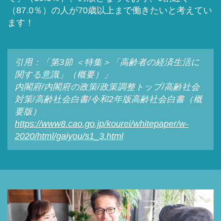
（87.0％）の人が70歳以上まで働きたいと考えてい
ます！
引用：「第3節 ＜特集＞「高齢者の経済生活に
関する意識」（概要）」
内閣府/内閣府の政策/政策調整トップ/高齢社会
対策/高齢社会白書/令和2年版高齢社会白書（概
要版）
https://www8.cao.go.jp/kourei/whitepaper/w-
2020/html/gaiyou/s1_3.html