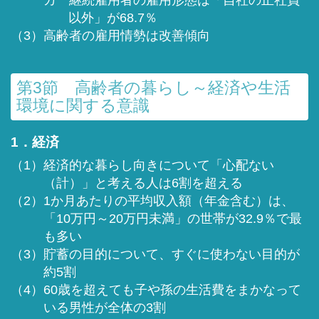
カ 継続雇用者の雇用形態は「自社の正社員
以外」が68.7％
（3）高齢者の雇用情勢は改善傾向
第3節 高齢者の暮らし～経済や生活
環境に関する意識
1．経済
（1）経済的な暮らし向きについて「心配ない
（計）」と考える人は6割を超える
（2）1か月あたりの平均収入額（年金含む）は、
「10万円～20万円未満」の世帯が32.9％で最
も多い
（3）貯蓄の目的について、すぐに使わない目的が
約5割
（4）60歳を超えても子や孫の生活費をまかなって
いる男性が全体の3割