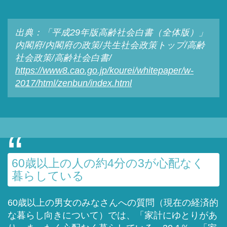
出典：「平成29年版高齢社会白書（全体版）」
内閣府/内閣府の政策/共生社会政策トップ/高齢
社会政策/高齢社会白書/
https://www8.cao.go.jp/kourei/whitepaper/w-
2017/html/zenbun/index.html
60歳以上の人の約4分の3が心配なく
暮らしている
60歳以上の男女のみなさんへの質問（現在の経済的
な暮らし向きについて）では、「家計にゆとりがあ